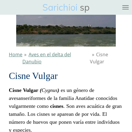
Sarichioi
sp
Ga
direct
naar
de
hoofdinhoud
Home
»
Aves en el delta del
»
Cisne
Danubio
Vulgar
Cisne Vulgar
Cisne Vulgar
(
Cygnus
)
es un
género
de
aves
anseriformes
de la
familia
Anatidae
conocidos
vulgarmente como
cisnes
. Son aves acuática de gran
tamaño. Los cisnes se aparean de por vida. El
número de huevos que ponen varía entre individuos
y especies.