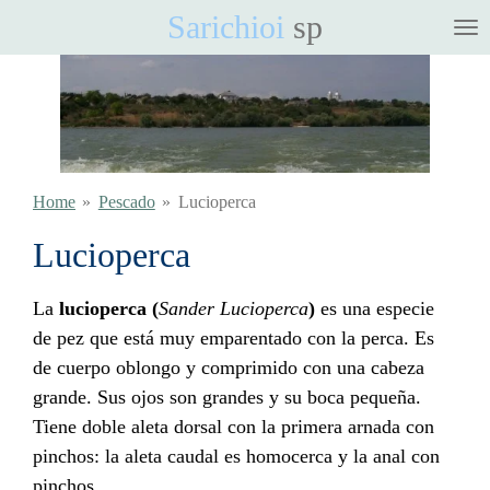
Sarichioi
sp
Ga
direct
naar
de
hoofdinhoud
Home
»
Pescado
»
Lucioperca
Lucioperca
La
lucioperca
(
Sander Lucioperca
)
es una
especie
de
pez
que está muy emparentado con la
perca
. Es
de cuerpo oblongo y comprimido con una cabeza
grande. Sus ojos son grandes y su boca pequeña.
Tiene doble
aleta dorsal
con la primera arnada con
pinchos: la
aleta caudal
es
homocerca
y la
anal
con
pinchos.