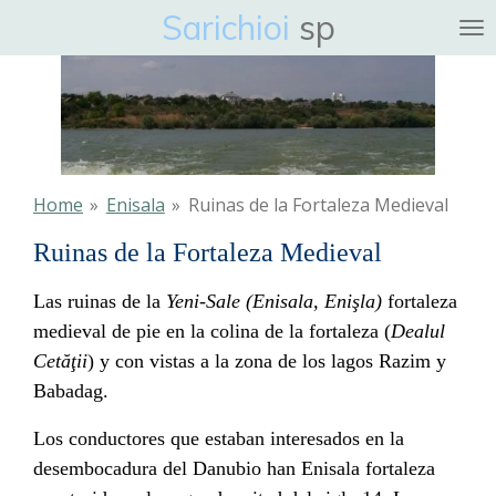
Sarichioi
sp
Ga
direct
naar
de
hoofdinhoud
Home
»
Enisala
»
Ruinas de la Fortaleza Medieval
Ruinas de la Fortaleza Medieval
Las ruinas de la
Yeni-Sale (Enisala, Enişla)
fortaleza
medieval de pie en la colina de la fortaleza (
Dealul
Cetăţii
) y con vistas a la zona de los lagos
Razim
y
Babadag.
Los conductores que estaban interesados ​​en la
desembocadura del Danubio han Enisala fortaleza