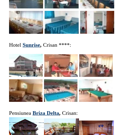
Hotel
Sunrise
,
Crisan ****:
Pensiunea
Briza Delta
,
Crisan: