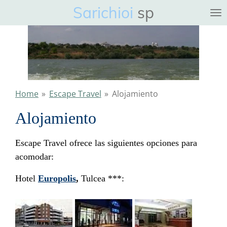
Sarichioi
sp
Ga
direct
naar
de
hoofdinhoud
Home
»
Escape Travel
»
Alojamiento
Alojamiento
Escape Travel ofrece las siguientes opciones para
acomodar:
Hotel
Europolis
,
Tulcea ***: