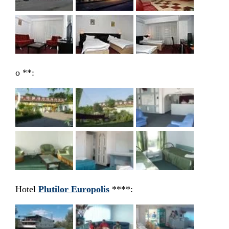
o **:
Hotel
Plutilor Europolis
****: