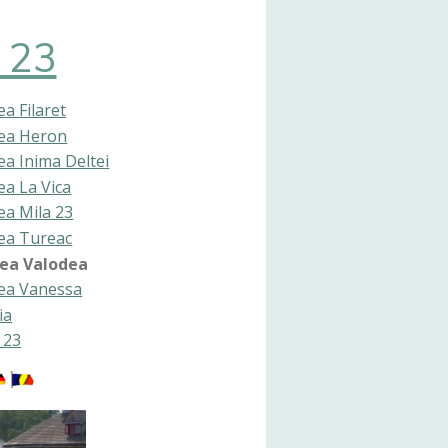
 23
a Filaret
ea Heron
a Inima Deltei
a La Vica
ea Mila 23
ea Tureac
ea Valodea
ea Vanessa
ia
a 23