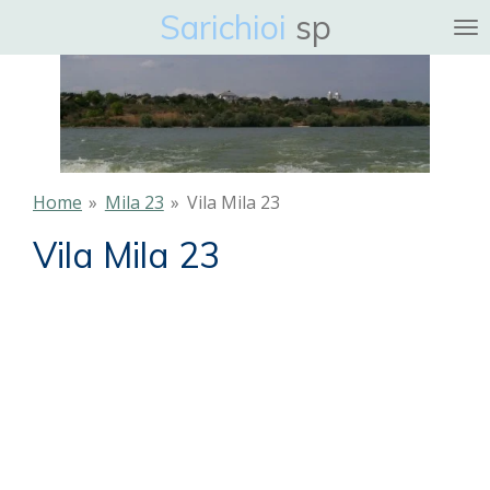
Sarichioi
sp
Ga
direct
naar
de
hoofdinhoud
Home
»
Mila 23
»
Vila Mila 23
Vila Mila 23